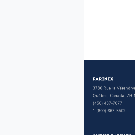
FARINEX
3780 Rue la Vérendrye
Québec, Canada J7H 
(450) 437-7077
1 (800) 667-5502