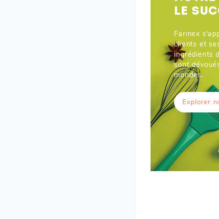
LE SUC
Farinex s'ap
clients et s
ingrédients 
sont dévoués
mondes.
Explorer n